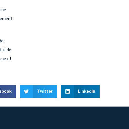
 une
alement
de
ail de
que et
ebook
Twitter
LinkedIn