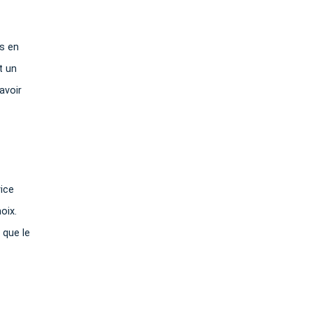
s en
t un
avoir
vice
oix.
 que le