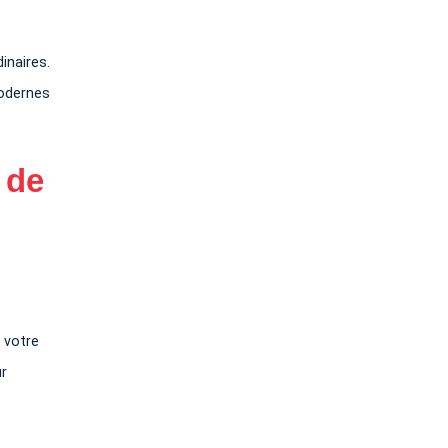
inaires.
modernes
 de
 votre
ur