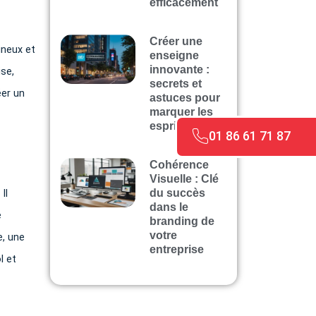
efficacement
Créer une
ineux et
enseigne
innovante :
ise,
secrets et
éer un
astuces pour
marquer les
esprits
01 86 61 71 87
Cohérence
Visuelle : Clé
du succès
Il
dans le
e
branding de
votre
e, une
entreprise
l et