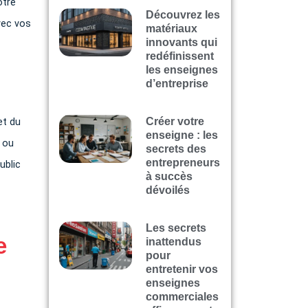
otre
Découvrez les
vec vos
matériaux
innovants qui
redéfinissent
les enseignes
d’entreprise
Créer votre
et du
enseigne : les
r ou
secrets des
entrepreneurs
ublic
à succès
dévoilés
Les secrets
e
inattendus
pour
entretenir vos
enseignes
commerciales